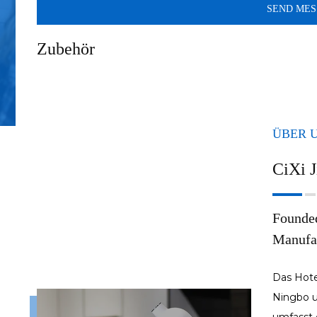
Zubehör
ÜBER 
CiXi J
Founded
Manufac
Das Hotel
Ningbo 