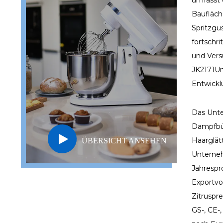
umfasst 
Baufläch
Spritzgu
fortschr
und Vers
JK2171U
Entwicklu
Das Unte
Dampfbüg
Haarglät
ÜBERSICHT ANSEHEN
Unterneh
Jahrespro
Exportvo
Zitruspr
GS-, CE-