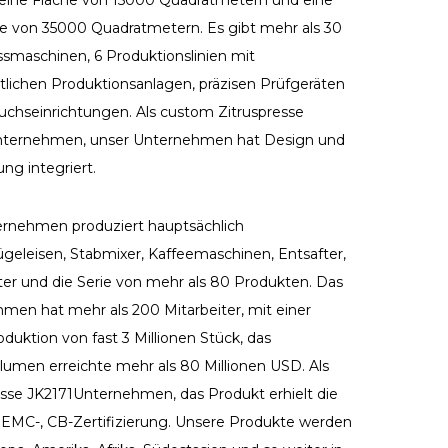
eine Fläche von 15000 Quadratmetern und eine
e von 35000 Quadratmetern. Es gibt mehr als 30
ssmaschinen, 6 Produktionslinien mit
ittlichen Produktionsanlagen, präzisen Prüfgeräten
uchseinrichtungen. Als
custom Zitruspresse
nternehmen
, unser Unternehmen hat Design und
ng integriert.
rnehmen produziert hauptsächlich
eleisen, Stabmixer, Kaffeemaschinen, Entsafter,
ter und die Serie von mehr als 80 Produkten. Das
men hat mehr als 200 Mitarbeiter, mit einer
duktion von fast 3 Millionen Stück, das
lumen erreichte mehr als 80 Millionen USD. Als
esse JK2171Unternehmen
, das Produkt erhielt die
, EMC-, CB-Zertifizierung. Unsere Produkte werden