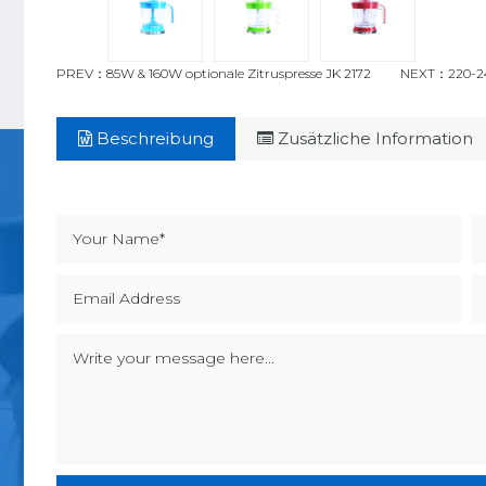
PREV：85W & 160W optionale Zitruspresse JK 2172
NEXT：220-240
Beschreibung
Zusätzliche Information