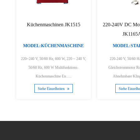
1515
220-240V DC Motor Stabmixer
200/400W S
JK1165A/B
CHINE
MODEL:STABMIXER
MODEL:
 ~ 240 V,
220-240 V, 50/60 Hz, 200/400 W
220–240 V, 5
Gleichstrommotor Rostfreie Klinge
Gleichstrommotor Rostfreie
Abnehmbare Klinge für e......
Abnehmbare K
Siehe Einzelheiten
Siehe E