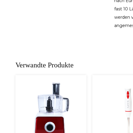
nach Euro
fast 10 
werden v
angemes
Verwandte Produkte