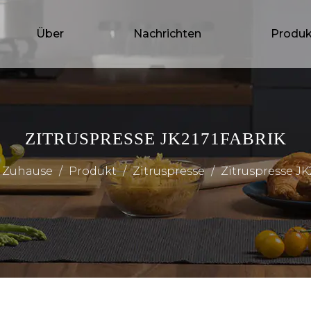
Über
Nachrichten
Produk
ZITRUSPRESSE JK2171FABRIK
Zuhause
/
Produkt
/
Zitruspresse
/
Zitruspresse JK